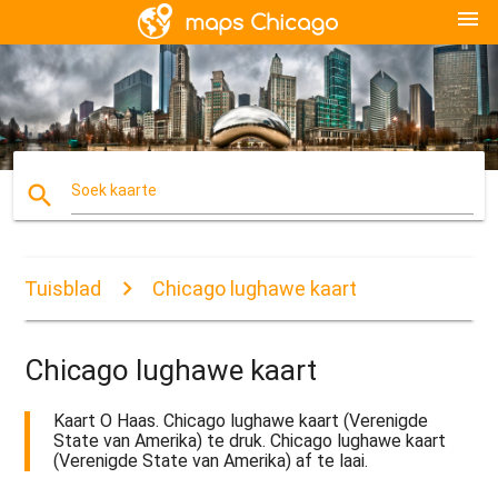
menu
search
Soek kaarte
Tuisblad
Chicago lughawe kaart
Chicago lughawe kaart
Kaart O Haas. Chicago lughawe kaart (Verenigde
State van Amerika) te druk. Chicago lughawe kaart
(Verenigde State van Amerika) af te laai.