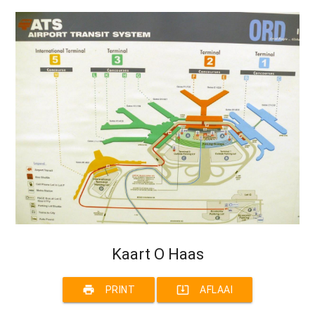
Kaart O Haas
print
system_update_alt
PRINT
AFLAAI